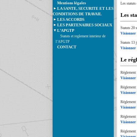
Mentions légales
Les statuts
LA SANTE, SECURITE ET LES
CONDITIONS DE TRAVAIL
Les sta
LES ACCORDS
LES PARTENAIRES SOCIAUX
Statuts 20
L’APGTP
Visionner
Statuts et reglement interieur de
l’APGTP
Statuts 13 
CONTACT
Visionner
Le rég
Réglement i
Visionner
Réglement 
Visionner
Réglement i
Visionner
Réglement i
Visionner
Réglement i
Visionner