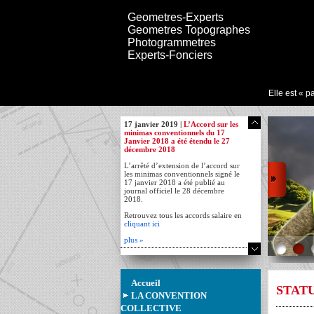
Geometres-Experts
Geometres Topographes
Photogrammetres
Experts-Fonciers
Elle est « p
17 janvier 2019 |
L’Accord sur les
minimas conventionnels du 17
Janvier 2018 a été étendu le 27
décembre 2018
L’arrêté d’extension de l’accord sur
les minimas conventionnels signé le
17 janvier 2018 a été publié au
journal officiel le 28 décembre
2018.
Retrouvez tous les accords salaire en
cliquant ici
plus »
Accueil
STAT
LA CONVENTION
COLLECTIVE