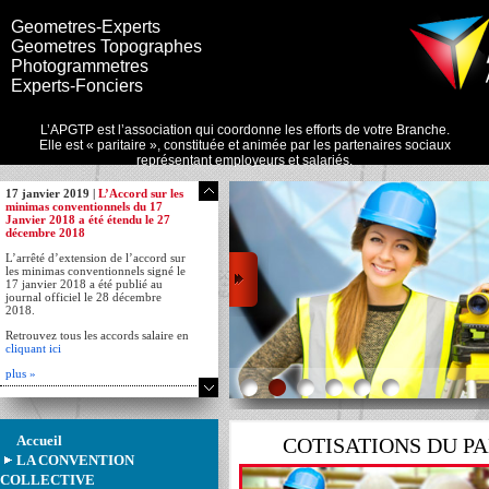
Geometres-Experts
Geometres Topographes
Photogrammetres
Experts-Fonciers
L’APGTP est l’association qui coordonne les efforts de votre Branche.
Elle est « paritaire », constituée et animée par les partenaires sociaux
représentant employeurs et salariés.
17 janvier 2019 |
L’Accord sur les
minimas conventionnels du 17
Janvier 2018 a été étendu le 27
décembre 2018
L’arrêté d’extension de l’accord sur
les minimas conventionnels signé le
17 janvier 2018 a été publié au
journal officiel le 28 décembre
2018.
Retrouvez tous les accords salaire en
cliquant ici
plus »
Accueil
COTISATIONS DU P
LA CONVENTION
COLLECTIVE